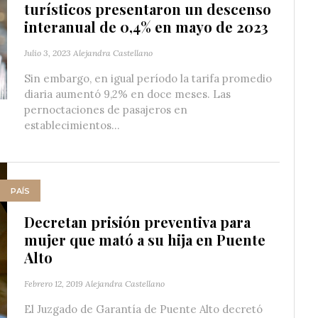
turísticos presentaron un descenso
interanual de 0,4% en mayo de 2023
Julio 3, 2023
Alejandra Castellano
Sin embargo, en igual período la tarifa promedio
diaria aumentó 9,2% en doce meses. Las
pernoctaciones de pasajeros en
establecimientos...
PAÍS
Decretan prisión preventiva para
mujer que mató a su hija en Puente
Alto
Febrero 12, 2019
Alejandra Castellano
El Juzgado de Garantía de Puente Alto decretó