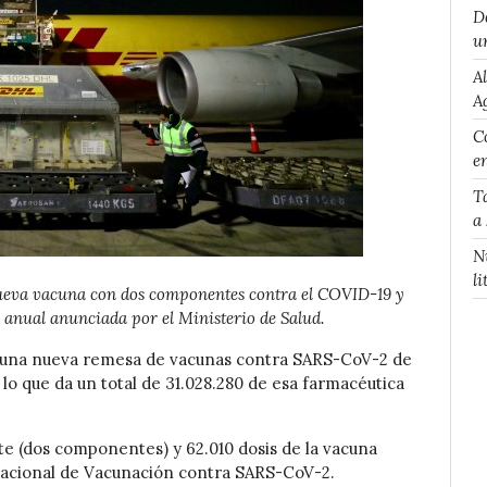
D
u
A
A
Co
e
T
a
N
li
nueva vacuna con dos componentes contra el COVID-19 y
n anual anunciada por el Ministerio de Salud.
s una nueva remesa de vacunas contra SARS-CoV-2 de
 lo que da un total de 31.028.280 de esa farmacéutica
nte (dos componentes) y 62.010 dosis de la vacuna
 Nacional de Vacunación contra SARS-CoV-2.