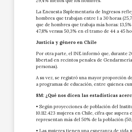
29,4% menos que los hombres.
La Encuesta Suplementaria de Ingresos refle
hombres que trabajan entre 1 a 30 horas (25
que de hombres que trabaja más horas: 13,5% 
47,8% versus 50,3% en el tramo de 44 a 45 ho
Justicia y género en Chile
Por otra parte, el INE informó que, durante 
libertad en recintos penales de Gendarmería 
personas).
A su vez, se registró una mayor proporción 
a programas de educación, entre quienes cum
8M: ¿Qué nos dicen las estadísticas acerc
• Según proyecciones de población del Instit
10.112.423 mujeres en Chile, cifra que supera 
representan más del 50% de la población (50
• Las mujeres tienen una esperanza de vida ma