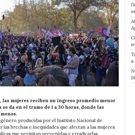
D
u
A
A
Co
e
T
a
N
li
s, las mujeres reciben un ingreso promedio menor
a se da en el tramo de 1 a 30 horas, donde las
 menos.
e género, producidas por el Instituto Nacional de
ar las brechas e inequidades que afectan a las mujeres
úblicas que permitan prevenirlas y erradicarlas.