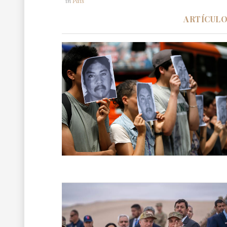
in
País
ARTÍCUL