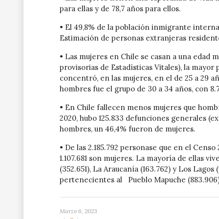
para ellas y de 78,7 años para ellos.
• El 49,8% de la población inmigrante interna
Estimación de personas extranjeras residentes
• Las mujeres en Chile se casan a una edad m
provisorias de Estadísticas Vitales), la may
concentró, en las mujeres, en el de 25 a 29 a
hombres fue el grupo de 30 a 34 años, con 8.
• En Chile fallecen menos mujeres que hombre
2020, hubo 125.833 defunciones generales (exc
hombres, un 46,4% fueron de mujeres.
• De las 2.185.792 personase que en el Censo
1.107.681 son mujeres. La mayoría de ellas v
(352.651), La Araucanía (163.762) y Los Lagos 
pertenecientes al Pueblo Mapuche (883.906)
Marzo 6, 2023