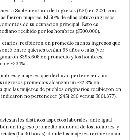
ncuesta Suplementaria de Ingresos (ESI) en 2021, con
das fueron mujeres. El 50% de ellas obtuvo ingresos
enientes de su ocupación principal. Esto es
ediano recibido por los hombres ($500.000).
os etarios, recibieron en promedio menos ingresos que
esentó entre quienes tenían 65 años o más (ver
o ganaron $395.608 en promedio y los hombres,
o de -33,1%.
 hombres y mujeres que declaran pertenecer a un
sus ingresos promedios alcanzan un -22,8% en
 que las mujeres de pueblos originarios recibieron en
indicaron no pertenecer ($451.280 versus $601.377).
viesan los distintos aspectos laborales: ante igual
ciben un ingreso promedio menor al de los hombres, y
arciales (1 a 30 horas), donde las mujeres recibieron un