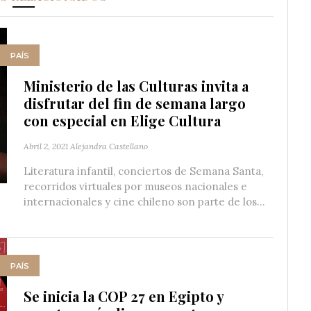
PAÍS
Ministerio de las Culturas invita a
disfrutar del fin de semana largo
con especial en Elige Cultura
Abril 2, 2021
Alejandra Castellano
Literatura infantil, conciertos de Semana Santa,
recorridos virtuales por museos nacionales e
internacionales y cine chileno son parte de los...
PAÍS
Se inicia la COP 27 en Egipto y