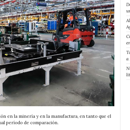
D
u
A
A
Co
e
T
a
N
li
ón en la minería y en la manufactura, en tanto que el
gual período de comparación.