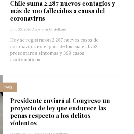
Chile suma 2.287 nuevos contagios y
más de 100 fallecidos a causa del
coronavirus
Julio 25, 2020
Alejandra Castellano
Hoy se registraron 2.287 nuevos casos de
coronavirus en el país, de los cuales 1.752
presentaron síntomas y 399 casos
asintomáticos....
PAÍS
Presidente enviará al Congreso un
proyecto de ley que endurece las
penas respecto a los delitos
violentos
Marzo 18, 2021
Alejandra Castellano