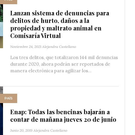
Lanzan sistema de denuncias para
delitos de hurto, daños a la
propiedad y maltrato animal en
Comisaría Virtual
Noviembre 24, 2021
Alejandra Castellano
Los tres delitos, que totalizaron 144 mil denuncias
durante 2020, ahora podrán ser reportados de
manera electrónica para agilizar los...
PAÍS
Enap: Todas las bencinas bajarán a
contar de mañana jueves 20 de junio
Junio 20, 2019
Alejandra Castellano