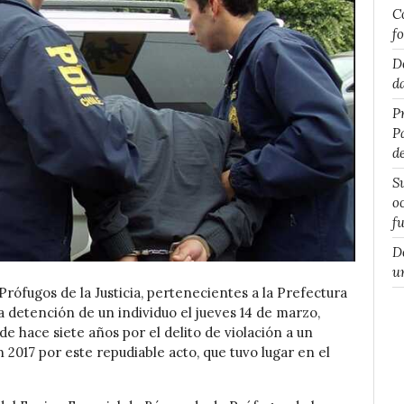
C
f
D
d
P
P
d
S
o
f
D
u
rófugos de la Justicia, pertenecientes a la Prefectura
 la detención de un individuo el jueves 14 de marzo,
e hace siete años por el delito de violación a un
2017 por este repudiable acto, que tuvo lugar en el
.