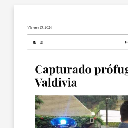
Viernes 15, 2024
H
Capturado prófug
Valdivia