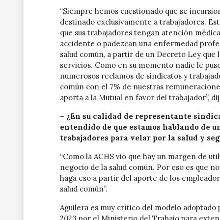
“Siempre hemos cuestionado que se incursio
destinado exclusivamente a trabajadores. Est
que sus trabajadores tengan atención médica
accidente o padezcan una enfermedad profes
salud común, a partir de un Decreto Ley que l
servicios. Como en su momento nadie le puso e
numerosos reclamos de sindicatos y trabajado
común con el 7% de nuestras remuneraciones 
aporta a la Mutual en favor del trabajador”, dij
– ¿En su calidad de representante sindic
entendido de que estamos hablando de una
trabajadores para velar por la salud y se
“Como la ACHS vio que hay un margen de util
negocio de la salud común. Por eso es que n
haga eso a partir del aporte de los empleador
salud común”.
Aguilera es muy crítico del modelo adoptado
2023 por el Ministerio del Trabajo para exten