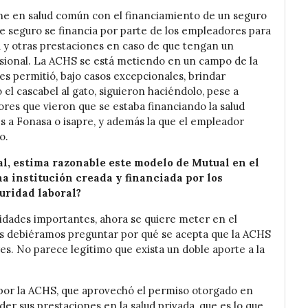
ne en salud común con el financiamiento de un seguro
e seguro se financia por parte de los empleadores para
 y otras prestaciones en caso de que tengan un
ional. La ACHS se está metiendo en un campo de la
es permitió, bajo casos excepcionales, brindar
l cascabel al gato, siguieron haciéndolo, pese a
res que vieron que se estaba financiando la salud
a Fonasa o isapre, y además la que el empleador
o.
al, estima razonable este modelo de Mutual en el
 institución creada y financiada por los
guridad laboral?
idades importantes, ahora se quiere meter en el
os debiéramos preguntar por qué se acepta que la ACHS
es. No parece legítimo que exista un doble aporte a la
 por la ACHS, que aprovechó el permiso otorgado en
der sus prestaciones en la salud privada, que es lo que