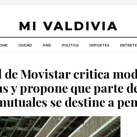
MI VALDIVIA
OME
CIUDAD
PAÍS
POLÍTICA
DEPORTES
ENTRETE
l de Movistar critica mod
hs y propone que parte de
 mutuales se destine a pe