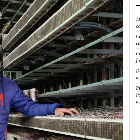
A
c
C
c
C
f
D
d
P
P
d