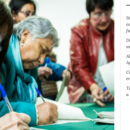
S
o
f
D
u
A
A
Co
e
T
a