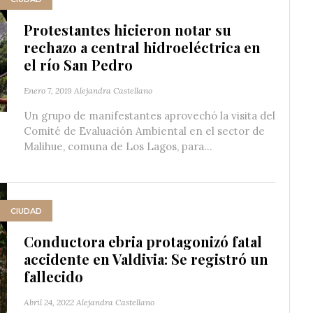
Protestantes hicieron notar su
rechazo a central hidroeléctrica en
el río San Pedro
Enero 7, 2019
Alejandra Castellano
Un grupo de manifestantes aprovechó la visita del
Comité de Evaluación Ambiental en el sector de
Malihue, comuna de Los Lagos, para...
CIUDAD
Conductora ebria protagonizó fatal
accidente en Valdivia: Se registró un
fallecido
Abril 24, 2022
Alejandra Castellano