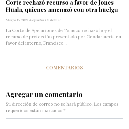
Corte rechazó recurso a favor de Jones
Huala, quienes amenazó con otra huelga
Marzo 15, 2019
Alejandra Castellano
La Corte de Apelaciones de Temuco rechazó hoy el
recurso de protección presentado por Gendarmería en
favor del interno, Francisco...
COMENTARIOS
Agregar un comentario
Su dirección de correo no se hará público.
Los campos
requeridos están marcados
*