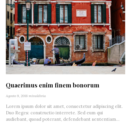
Quaerimus enim finem bonorum
Agosto 9, 2018
mivaldivia
Lorem ipsum dolor sit amet, consectetur adipiscing elit.
Duo Reges: constructio interrete. Sed eum qui
audiebant, quoad poterant, defendebant sententiam...