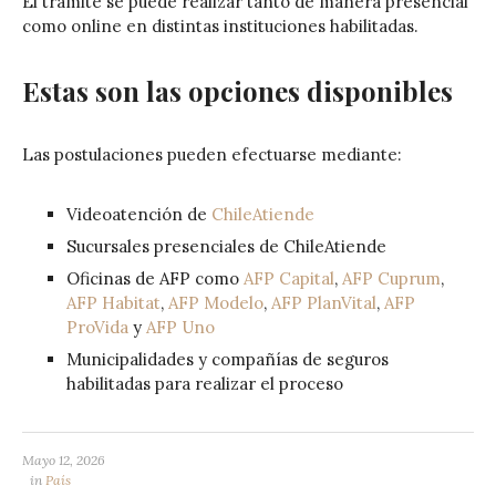
El trámite se puede realizar tanto de manera presencial
como online en distintas instituciones habilitadas.
Estas son las opciones disponibles
Las postulaciones pueden efectuarse mediante:
Videoatención de
ChileAtiende
Sucursales presenciales de ChileAtiende
Oficinas de AFP como
AFP Capital
,
AFP Cuprum
,
AFP Habitat
,
AFP Modelo
,
AFP PlanVital
,
AFP
ProVida
y
AFP Uno
Municipalidades y compañías de seguros
habilitadas para realizar el proceso
Mayo 12, 2026
in
País