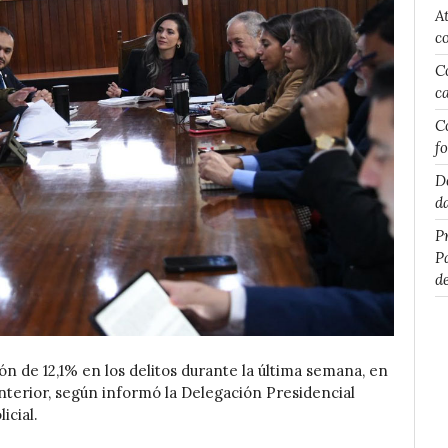
A
c
C
c
C
f
D
d
P
P
d
n de 12,1% en los delitos durante la última semana, en
terior, según informó la Delegación Presidencial
icial.