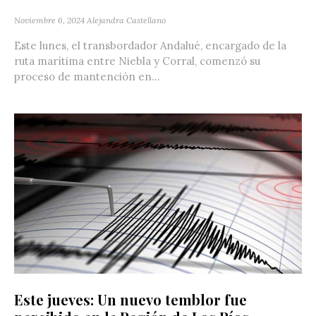
Noviembre 6, 2024
Alejandra Castellano
Este lunes, el transbordador Andalué, encargado de la
ruta marítima entre Niebla y Corral, comenzó su
proceso de mantención en...
Este jueves: Un nuevo temblor fue