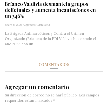
Brianco Valdivia desmantela grupos
delictuales y aumenta incautaciones en
un 346%
Enero 8, 2024
Alejandra Castellano
La Brigada Antinarcóticos y Contra el Crimen
Organizado (Brianco) de la PDI Valdivia ha cerrado el
año 2023 con un...
COMENTARIOS
Agregar un comentario
Su dirección de correo no se hará público.
Los campos
requeridos están marcados
*