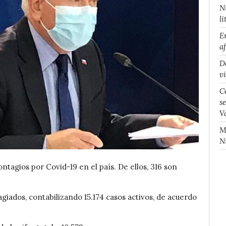
N
li
E
a
D
v
C
s
V
M
N
ntagios por Covid-19 en el país. De ellos, 316 son
iados, contabilizando 15.174 casos activos, de acuerdo