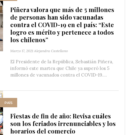
Piñera valora que más de 5 millones
de personas han sido vacunadas
contra el COVID-19 en el país: “Este
logro es mérito y pertenece a todos
los chilenos”
Marzo 17, 2021
Alejandra Castellano
El Presidente de la República, Sebastián Piñera,
informó este martes que Chile ya superó los 5
millones de vacunados contra el COVID-19....
PAÍS
Fiestas de fin de año: Revisa cuáles
son los feriados irrenunciables y los
horarios del comercio