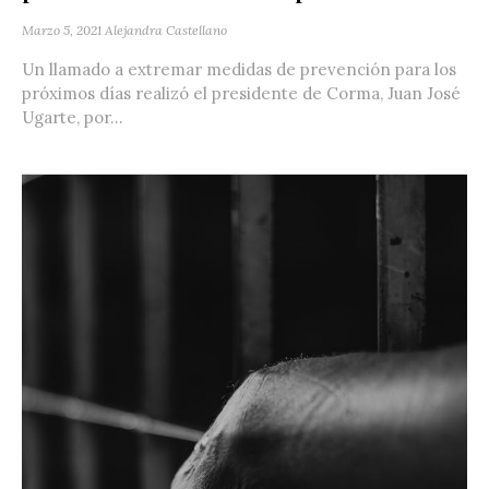
Marzo 5, 2021
Alejandra Castellano
Un llamado a extremar medidas de prevención para los
próximos días realizó el presidente de Corma, Juan José
Ugarte, por...