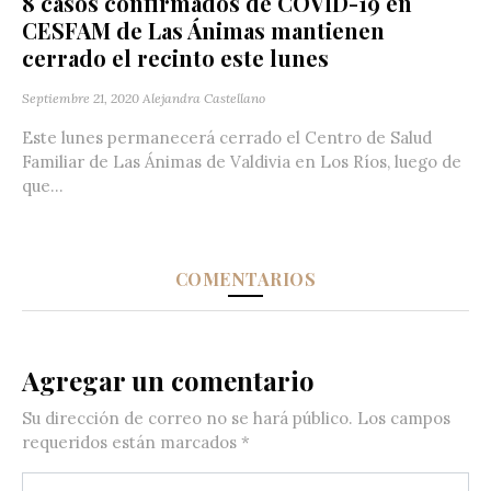
8 casos confirmados de COVID-19 en
CESFAM de Las Ánimas mantienen
cerrado el recinto este lunes
Septiembre 21, 2020
Alejandra Castellano
Este lunes permanecerá cerrado el Centro de Salud
Familiar de Las Ánimas de Valdivia en Los Ríos, luego de
que...
COMENTARIOS
Agregar un comentario
Su dirección de correo no se hará público.
Los campos
requeridos están marcados
*