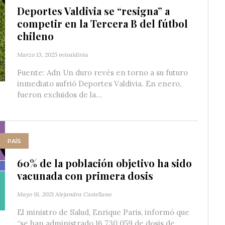
Deportes Valdivia se “resigna” a
competir en la Tercera B del fútbol
chileno
Marzo 13, 2025
mivaldivia
Fuente: Adn Un duro revés en torno a su futuro
inmediato sufrió Deportes Valdivia. En enero,
fueron excluidos de la...
PAÍS
60% de la población objetivo ha sido
vacunada con primera dosis
Mayo 18, 2021
Alejandra Castellano
El ministro de Salud, Enrique Paris, informó que
“se han administrado 16.730.059 de dosis de