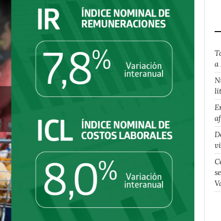
T
a
N
li
E
a
D
v
C
s
V